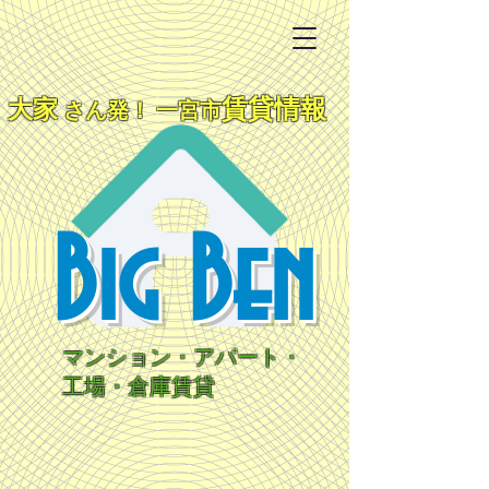
大家
賃貸情報
さん発！ 一宮市
Big Ben
マンション・アパート・
工場・倉庫賃貸