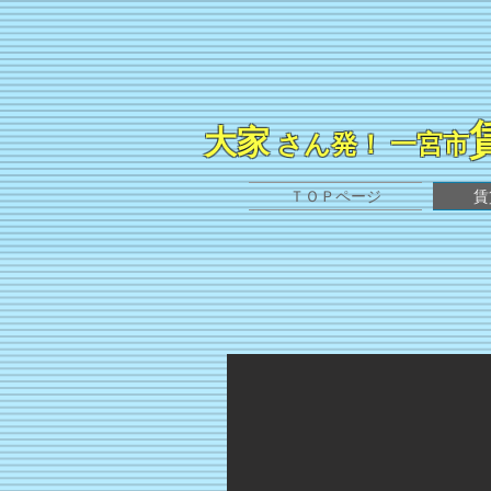
大家
さん発！ 一宮市
ＴＯＰページ
賃
シャトレコートⅠ
手前が、シャトレコートⅠー１０C