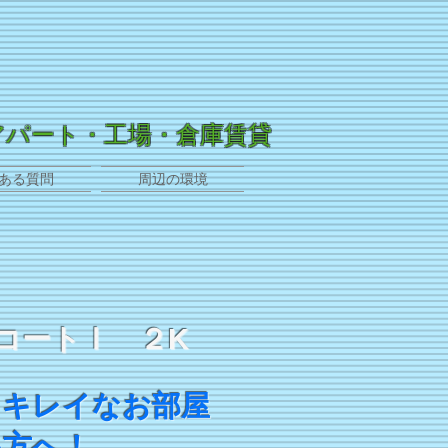
アパート・工場・倉庫賃貸
ある質問
周辺の環境
コートⅠ ２K
てキレイなお部屋
方へ！