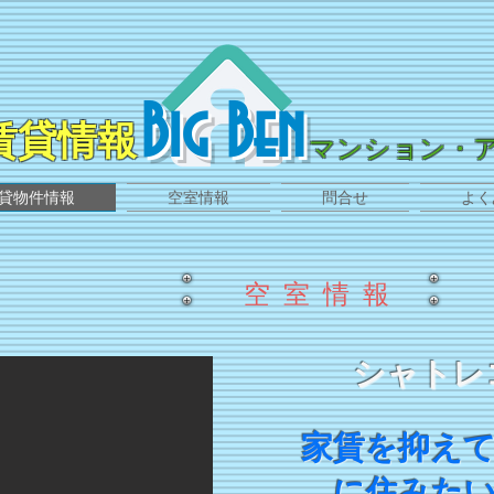
Big Ben
賃貸情報
マンション・
貸物件情報
空室情報
問合せ
よく
空 室 情 報
号室です。
シャトレ
​​
家賃を抑え
に住みたい