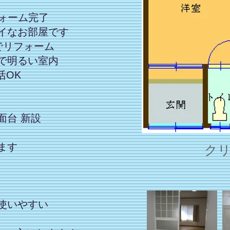
フォーム完了
イなお部屋です
でリフォーム
で明るい室内
活OK
面台 新設
ます
ク
使いやすい