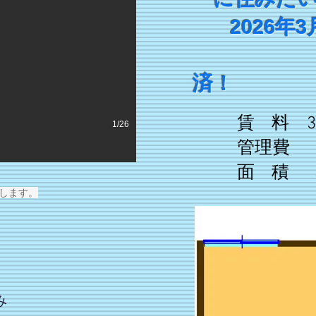
2026年3
リフ
済！
賃 料 37
1/26
管理費 3
面 積 3
します。
み